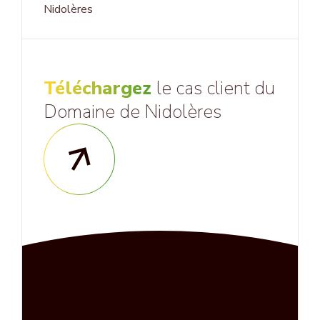
Nidolères
Téléchargez
le cas client du
Domaine de Nidolères
Test link text