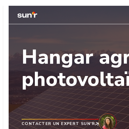
Photovolta
Hangar agr
Toiture
Valoriser vos 
Ombrière de
photovolta
Protéger les v
Centrale au 
Donner une sec
Hydroélectr
Valoriser votr
CONTACTER UN EXPERT SUN'R