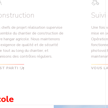
onstruction
Suivi
 chefs de projet réalisation supervise
Une fois 
nsemble du chantier de construction de
mise en s
re hangar agricole. Nous maintenons
Opération
 exigence de qualité et de sécurité
fonctionn
e tout au long du chantier, et
photovolt
anisons des contrôles réguliers.
maintenanc
ST PARTI !
VOUS L
cole