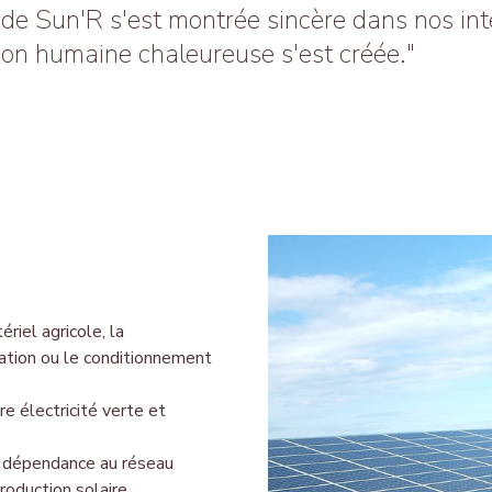
 de Sun'R s'est montrée sincère dans nos int
tion humaine chaleureuse s'est créée."
riel agricole, la
ation ou le conditio
nnement
re électricité verte et
 dépendance au réseau
oduction solaire.