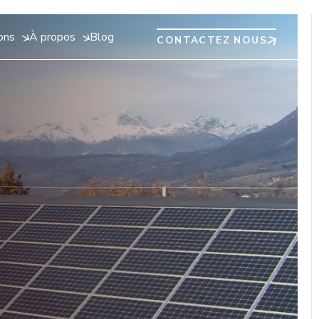
ions
À propos
Blog
CONTACTEZ NOUS
rogramme de recherche
Être en règle avec les nouvelles réglementations
Sun'R recrute !
r des
un'Agri mène en continu des programmes de recherches sur
Face à la multiplication des réglementations et rapports
Découvrez toutes nos offres d'emploi.
nts.
es thématiques liées au monde agricole, afin de perfectionner
extrafinanciers, la solarisation de vos toitures et parkings est
ure
a technologie.
une réponse simple autant qu'une opportunité à saisir.
e, maraîchage, ...)
Pérenniser mon exploitation agricole grâce à un projet
ge
d’agrivoltaïsme
s prairies
Rejoignez-nous !
Sun'R et Sun'Agri s’engagent à apporter des services concrets
et durables pour l’activité agricole au travers de tous ses projets
d'agrivoltaïsme d'élevage et de culture.
Etudier ces opportunités avec
un conseiller