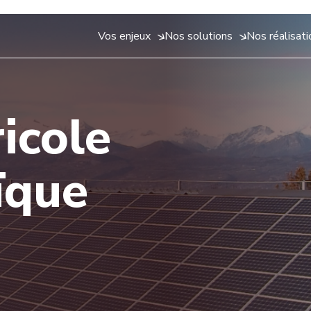
Vos enjeux
Nos solutions
Nos réalisat
Tous nos projets
Réduire ma facture d'électricité
Notre histoire
P
ïque
Agrivoltaïsme
Découvrez en un coup d'oeil les projets proches de chez vous.
Réduisez vos achats et dépenses d'électricité grâce à notre
Sun'R est la première entreprise à mission du secteu
S
icole
panel de solutions : centrale au sol, ombrière, toiture, PPA...
énergies. Découvrez notre histoire et nos engageme
d
Agrivoltaïsme sur cult
s
toitures neuves ou en rénovation
Protéger vos cultures (vign
Valoriser mon foncier et générer des revenus
 Parking
Agrivoltaïsme d'éleva
ïque
complémentaires
éhicules sur vos aires de stationnement
Protéger vos animaux et vo
Valorisez vos actifs - terrains, bâtiments, infrastructures - grâce
aux énergies renouvelables et participez à une transition
sol
énergétique créatrice de valeur pour tous.
onde vie à vos terrains inexploités
icité
Engager mon territoire dans la transition énergétique
e patrimoine hydroélectrique
Sun’R vous accompagne dans vos démarches afin de créer une
dynamique citoyenne et locale d' évolution vers une énergie
propre et durable au service des territoires.