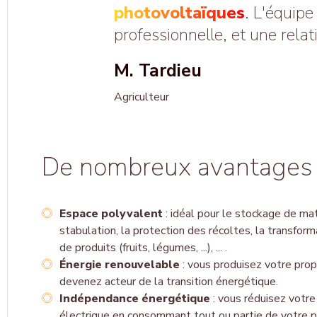
photovoltaïques
. L'équipe
professionnelle, et une rela
M. Tardieu
Agriculteur
De nombreux
avantages
Espace polyvalent
:
i
déal pour le stockage de maté
stabulation
,
la protection des récoltes
,
la transform
de produits (fruits, légumes, ...), ...
.
Énergie renouvelable
: vous
p
roduisez votre prop
devenez acteur de la transition énergétique.
Indépendance énergétique
: vous
r
éduisez votre
électrique en consommant tout ou partie de votre pr