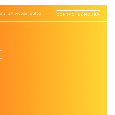
ions
À propos
Blog
CONTACTEZ NOUS
rogramme de recherche
Être en règle avec les nouvelles réglementations
Sun'R recrute !
r des
un'Agri mène en continu des programmes de recherches sur
Face à la multiplication des réglementations et rapports
Découvrez toutes nos offres d'emploi.
nts.
es thématiques liées au monde agricole, afin de perfectionner
extrafinanciers, la solarisation de vos toitures et parkings est
t
ure
a technologie.
une réponse simple autant qu'une opportunité à saisir.
e, maraîchage, ...)
Pérenniser mon exploitation agricole grâce à un projet
ge
d’agrivoltaïsme
s prairies
Rejoignez-nous !
Sun'R et Sun'Agri s’engagent à apporter des services concrets
et durables pour l’activité agricole au travers de tous ses projets
d'agrivoltaïsme d'élevage et de culture.
Etudier ces opportunités avec
un conseiller