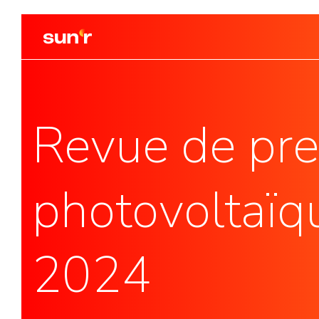
Photovolta
Revue de pres
Toiture
Valoriser vos 
Ombrière de
Protéger les v
photovoltaï
Centrale au 
Donner une sec
2024
Hydroélectr
Valoriser votr