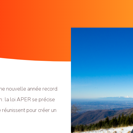
ne nouvelle année record.
n : la loi APER se précise
 réunissent pour créer un