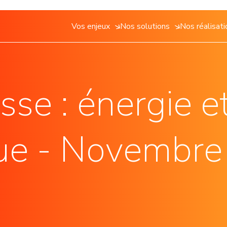
Vos enjeux
Nos solutions
Nos réalisat
Tous nos projets
Réduire ma facture d'électricité
Notre histoire
P
ïque
Agrivoltaïsme
Découvrez en un coup d'oeil les projets proches de chez vous.
Réduisez vos achats et dépenses d'électricité grâce à notre
Sun'R est la première entreprise à mission du secteu
S
panel de solutions : centrale au sol, ombrière, toiture, PPA...
énergies. Découvrez notre histoire et nos engageme
d
se : énergie e
Agrivoltaïsme sur cult
s
toitures neuves ou en rénovation
Protéger vos cultures (vign
Valoriser mon foncier et générer des revenus
 Parking
Agrivoltaïsme d'éleva
complémentaires
éhicules sur vos aires de stationnement
Protéger vos animaux et vo
que - Novembre
Valorisez vos actifs - terrains, bâtiments, infrastructures - grâce
aux énergies renouvelables et participez à une transition
sol
énergétique créatrice de valeur pour tous.
onde vie à vos terrains inexploités
icité
Engager mon territoire dans la transition énergétique
e patrimoine hydroélectrique
Sun’R vous accompagne dans vos démarches afin de créer une
dynamique citoyenne et locale d' évolution vers une énergie
propre et durable au service des territoires.