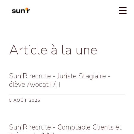
Article à la une
Réd
VOS ENJEUX
Êtr
NOS SOLUTIONS
P
Val
Tou
NOS RÉALISATIONS
com
Pro
Not
À PROPOS
To
Pér
Sun
Sun'R recrute - Juriste Stagiaire -
d’a
Om
Eng
élève Avocat F/H
Ce
CONTACTEZ NOUS
5 AOÛT 2026
A
Ag
Sun'R recrute - Comptable Clients et
Ag