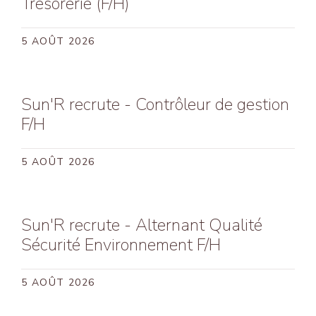
Trésorerie (F/H)
Hy
Va
5 AOÛT 2026
Sun'R recrute - Contrôleur de gestion
F/H
5 AOÛT 2026
Sun'R recrute - Alternant Qualité
Sécurité Environnement F/H
5 AOÛT 2026