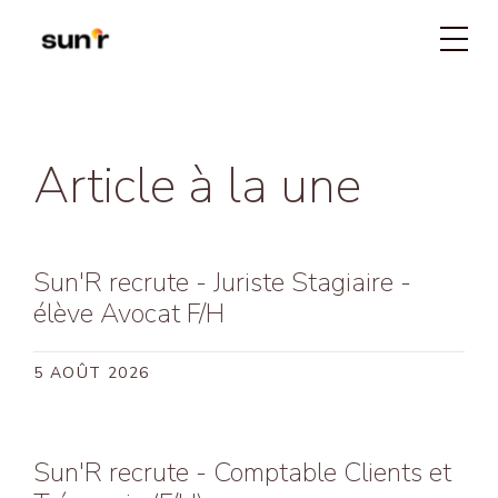
Article à la une
Réd
VOS ENJEUX
Êtr
NOS SOLUTIONS
Ph
Val
Tou
NOS RÉALISATIONS
com
Pro
Not
À PROPOS
To
Pér
Sun'
Sun'R recrute - Juriste Stagiaire -
d’a
Om
Eng
élève Avocat F/H
Ce
CONTACTEZ NOUS
5 AOÛT 2026
Ag
Ag
Sun'R recrute - Comptable Clients et
Ag