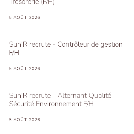
Trésorerie (F/H)
Hy
Va
5 AOÛT 2026
Sun'R recrute - Contrôleur de gestion
F/H
5 AOÛT 2026
Sun'R recrute - Alternant Qualité
Sécurité Environnement F/H
5 AOÛT 2026